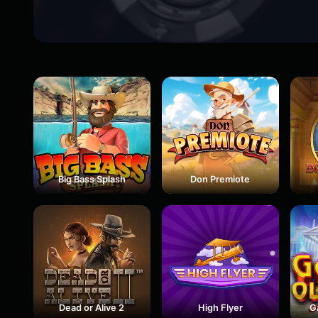
Big Bass Splash
Don Premiote
Dead or Alive 2
High Flyer
G