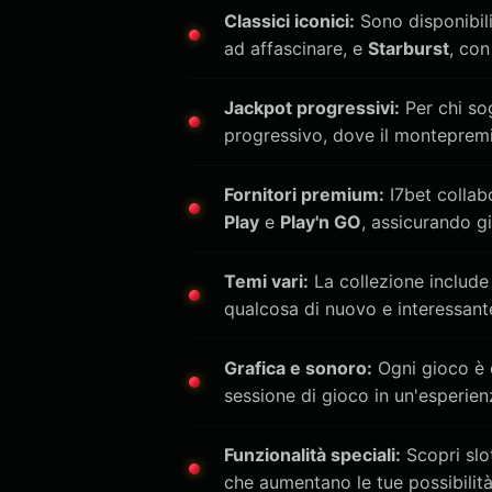
Classici iconici:
Sono disponibil
ad affascinare, e
Starburst
, con
Jackpot progressivi:
Per chi so
progressivo, dove il montepremi
Fornitori premium:
I7bet collab
Play
e
Play'n GO
, assicurando gi
Temi vari:
La collezione include 
qualcosa di nuovo e interessant
Grafica e sonoro:
Ogni gioco è 
sessione di gioco in un'esperienz
Funzionalità speciali:
Scopri slot
che aumentano le tue possibilità