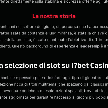
iflette direttamente sulla stabilità e sicurezza offerte agli ut
La nostra storia
re vent'anni nel settore del gioco, un percorso che ha permes
caratterizzata da costanza e lungimiranza, è stata la chiave
ase della crescita, è stato mantenuto l'obiettivo di offrire
clienti. Questo background di
esperienza e leadership
è il
a selezione di slot su I7bet Casi
ot machine è pensata per soddisfare ogni tipo di giocatore,
zione ricca di titoli multitema, che spaziano dai classici in
 avventure antiche o di esplorazioni spaziali, troverai sicur
nte aggiornata per garantire l'accesso ai giochi più popola