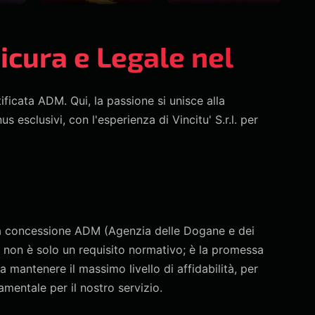
icura e Legale nel
ficata ADM. Qui, la passione si unisce alla
esclusivi, con l'esperienza di Vincitu' S.r.l. per
 la concessione ADM (Agenzia delle Dogane e dei
nza non è solo un requisito normativo; è la promessa
mantenere il massimo livello di affidabilità, per
mentale per il nostro servizio.