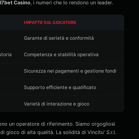
I7bet Casino
, i numeri che lo rendono un leader.
IMPATTO SUL GIOCATORE
Garante di serietà e conformità
storia
Competenza e stabilità operativa
Sicurezza nei pagamenti e gestione fondi
Supporto efficiente e qualificato
Varietà di interazione e gioco
dono un operatore di riferimento. Siamo orgogliosi
i gioco di alta qualità. La solidità di Vincitu' S.r.l.