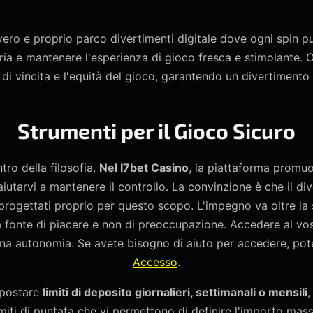
 vero e proprio parco divertimenti digitale dove ogni spin 
reria e mantenere l'esperienza di gioco fresca e stimolante. Og
 di vincita e l'equità del gioco, garantendo un divertimento 
Strumenti per il Gioco Sicuro
tro della filosofia.
Nel I7bet Casino
, la piattaforma promuo
aiutarvi a mantenere il controllo. La convinzione è che il 
 progettati proprio per questo scopo. L'impegno va oltre l
fonte di piacere e non di preoccupazione. Accedere al vost
ena autonomia. Se avete bisogno di aiuto per accedere, pot
Accesso
.
mpostare
limiti di deposito giornalieri, settimanali o mensili
,
miti di puntata che vi permettono di definire l'importo mas