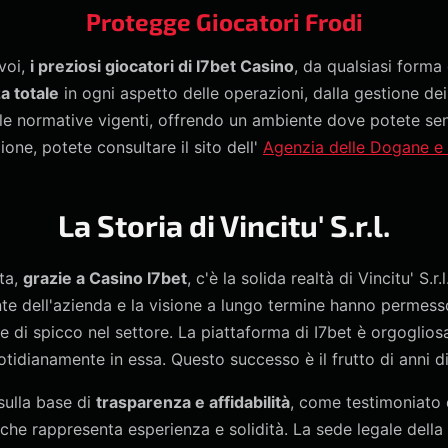
Protegge Giocatori Frodi
voi,
i preziosi giocatori di I7bet Casino
, da qualsiasi form
a totale
in ogni aspetto delle operazioni, dalla gestione dei 
 le normative vigenti, offrendo un ambiente dove potete sentirv
one, potete consultare il sito dell'
Agenzia delle Dogane e
La Storia di Vincitu' S.r.l.
ta,
grazie a Casino I7bet
, c'è la solida realtà di Vincitu' S.
e dell'azienda e la visione a lungo termine hanno permesso 
i spicco nel settore. La piattaforma di I7bet è orgogliosa d
tidianamente in essa. Questo successo è il frutto di anni d
 sulla base di
trasparenza e affidabilità
, come testimoniato d
 che rappresenta esperienza e solidità. La sede legale dell